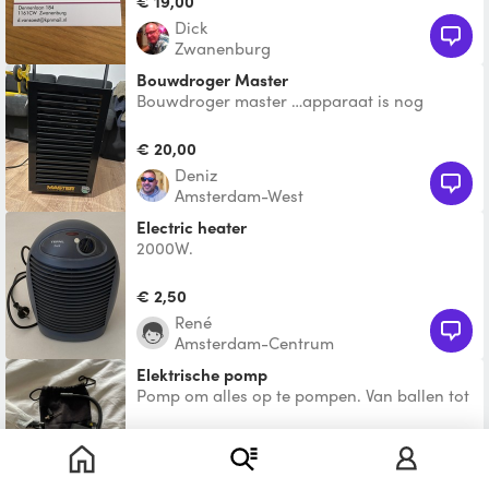
€ 19,00
Dick
Zwanenburg
Bouwdroger Master
Bouwdroger master …apparaat is nog
Nieuw ..voor ontvochtigen garage, kelder,
muur , huis kamer .. .b
€ 20,00
Deniz
Amsterdam-West
Electric heater
2000W.
€ 2,50
René
Amsterdam-Centrum
Elektrische pomp
Pomp om alles op te pompen. Van ballen tot
fiets en autobanden. Max 150psi
€ 5,00
Vincent