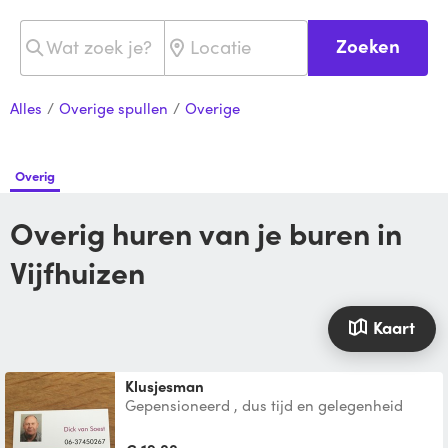
Zoeken
Alles
/
Overige spullen
/
Overige
Overig
Overig huren van je buren in
Vijfhuizen
Kaart
Klusjesman
Gepensioneerd , dus tijd en gelegenheid
aan mijzelf, altijd In het beheer en
onderhoud van vastgoed