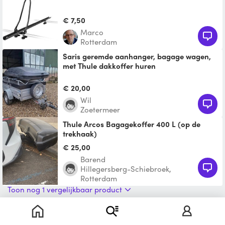
€ 7,50
Marco
Rotterdam
Saris geremde aanhanger, bagage wagen,
met Thule dakkoffer huren
Te huur: Uitstekend onderhouden Saris
aanhanger met Thule skibox Bent u op zoek
€ 20,00
naar extra bagageru
Wil
Zoetermeer
Thule Arcos Bagagekoffer 400 L (op de
trekhaak)
De Thule Arcos Bagagekoffer biedt
€ 25,00
bagageruimte voor achterop uw auto, goed
Barend
toegankelijk. De Thule Ar
Hillegersberg-Schiebroek,
Rotterdam
Toon nog 1 vergelijkbaar product
Bagage/spanden voor aanhanger
In combinatie met de aanhanger te huur