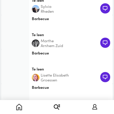
Te leen
Sylvia
Rheden
barbecue
Te leen
Marthe
Arnhem Zuid
barbecue
Te leen
Lisette Elisabeth
Groessen
barbecue
Te leen
Femke