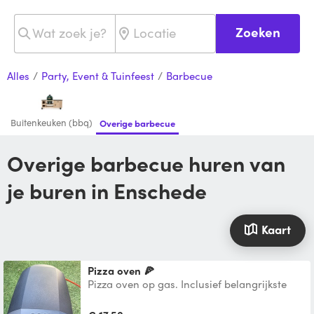
Zoeken
Alles
/
Party, Event & Tuinfeest
/
Barbecue
Buitenkeuken (bbq)
Overige barbecue
Overige barbecue huren van
je buren in Enschede
Kaart
Pizza oven 🍕
Pizza oven op gas. Inclusief belangrijkste
benodigdheden: gas, pizza schep.