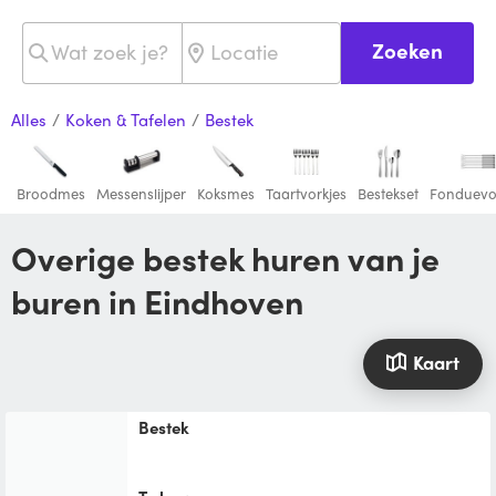
Zoeken
Alles
/
Koken & Tafelen
/
Bestek
Broodmes
Messenslijper
Koksmes
Taartvorkjes
Bestekset
Fonduevo
Overige bestek huren van je
buren in Eindhoven
Kaart
Bestek