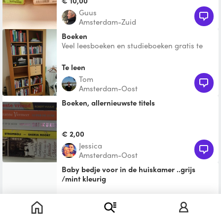
€ 10,00
Guus
Amsterdam-Zuid
Boeken
Veel leesboeken en studieboeken gratis te
leen en te ruil voor andere boeken
Te leen
Tom
Amsterdam-Oost
Boeken, allernieuwste titels
€ 2,00
Jessica
Amsterdam-Oost
Baby bedje voor in de huiskamer ..grijs
/mint kleurig
rechthoekig afmeting 60 x120.met wiebel
functie
€ 12,50
Astrid