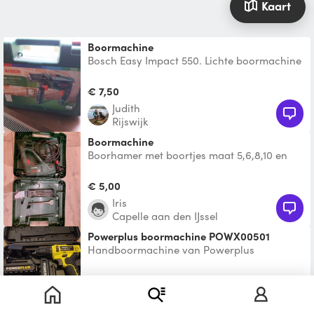
Kaart
boormachine
Bosch Easy Impact 550. Lichte boormachine
met setje verschillende boortjes.
€ 7,50
Judith
Rijswijk
Boormachine
Boorhamer met boortjes maat 5,6,8,10 en
bijtel
€ 5,00
Iris
Capelle aan den IJssel
Powerplus boormachine POWX00501
Handboormachine van Powerplus
€ 10,00
Niels
Delfshaven, Rotterdam