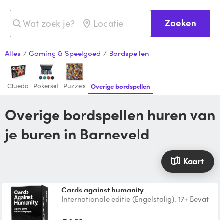
Zoeken
Alles
/
Gaming & Speelgoed
/
Bordspellen
Cluedo
Pokerset
Puzzels
Overige bordspellen
Overige bordspellen huren van
je buren in Barneveld
Kaart
Cards against humanity
Internationale editie (Engelstalig). 17+ Bevat
specifieke humor! Het heet niet voor niets
Cards agai