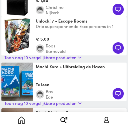
€ 1,50
Christine
Nijkerk
Unlock! 7 - Escape Rooms
Drie superspannende Escaperooms in 1
doos. Speel met de gratis app. In de winkel
€30,-. Kijk hier v
€ 5,00
Roos
Barneveld
Toon nog 10 vergelijkbare producten
Machi Koro + Uitbreiding de Haven
Te leen
Bas
Ede
Toon nog 10 vergelijkbare producten
Black Stories - 3