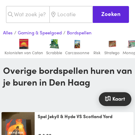
Zoeken
Alles
/
Gaming & Speelgoed
/
Bordspellen
Kolonisten van Catan
Scrabble
Carcassonne
Risk
Stratego
Monop
Overige bordspellen huren van
je buren in Den Haag
Kaart
Spel Jekyll & Hyde VS Scotland Yard