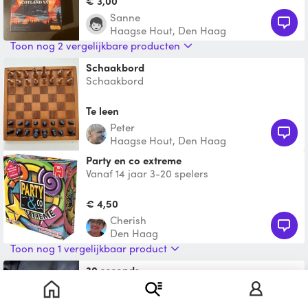
€ 3,00
Sanne
Haagse Hout, Den Haag
Toon nog 2 vergelijkbare producten
Schaakbord
Schaakbord
Te leen
Peter
Haagse Hout, Den Haag
Party en co extreme
Vanaf 14 jaar 3-20 spelers
€ 4,50
Cherish
Den Haag
Toon nog 1 vergelijkbaar product
30 seconds
The famous and fun board game "30
seconds"