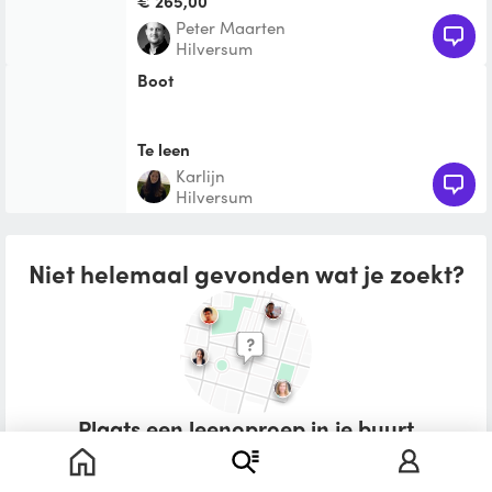
€ 265,00
Peter Maarten
Hilversum
boot
Te leen
Karlijn
Hilversum
Niet helemaal gevonden wat je zoekt?
Plaats een leenoproep in je buurt
Wat zou je willen lenen?