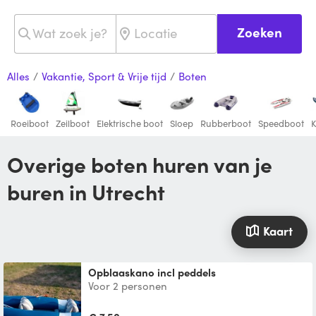
Zoeken
Alles
/
Vakantie, Sport & Vrije tijd
/
Boten
Roeiboot
Zeilboot
Elektrische boot
Sloep
Rubberboot
Speedboot
Overige boten huren van je
buren in Utrecht
Kaart
Opblaaskano incl peddels
Voor 2 personen