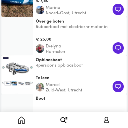
€ 7,50
Marino
Noord-Oost, Utrecht
Overige boten
Rubberboot met electriexhr motor in
leidsche rijn
€ 25,00
evelyna
Harmelen
Opblaasboot
4persoons opblaasboot
Te leen
Marcel
Zuid-West, Utrecht
boot
€ 265,00
Peter Maarten