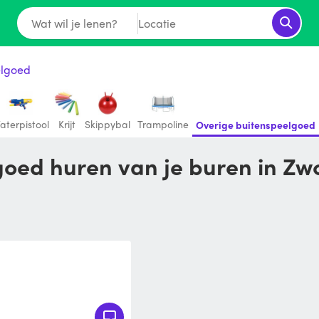
Wat wil je lenen?
Locatie
elgoed
aterpistool
Krijt
Skippybal
Trampoline
Overige buitenspeelgoed
goed huren van je buren in Zwo