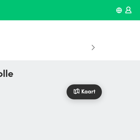
lle
Kaart