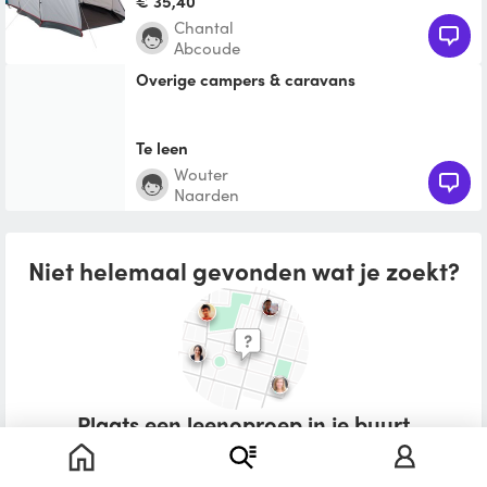
€ 35,40
chantal
Abcoude
Overige campers & caravans
Te leen
Wouter
Naarden
Niet helemaal gevonden wat je zoekt?
Plaats een leenoproep in je buurt
Wat zou je willen lenen?