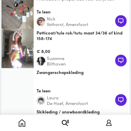
photobooth hebt en gekke foto's wilt maken.
We hebben een dee
Te leen
Nick
Vathorst, Amersfoort
Petticoat/tule rok/tutu maat 34/36 of kind
158-174
€ 8,00
Suzanne
Bilthoven
zwangerschapskleding
Te leen
Laura
De Hoef, Amersfoort
Skikleding / snowboardkleding
€ 28,80