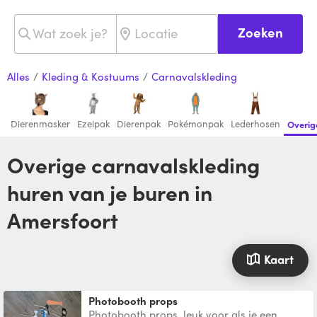
Zoeken
Alles
/
Kleding & Kostuums
/
Carnavalskleding
Dierenmasker
Ezelpak
Dierenpak
Pokémonpak
Lederhosen
Overig
Overige carnavalskleding
huren van je buren in
Amersfoort
Kaart
Photobooth props
Photobooth props, leuk voor als je een