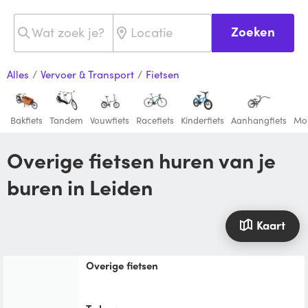
Zoeken
Alles
/
Vervoer & Transport
/
Fietsen
Bakfiets
Tandem
Vouwfiets
Racefiets
Kinderfiets
Aanhangfiets
Mou
Overige fietsen huren van je
buren in Leiden
Kaart
Overige fietsen