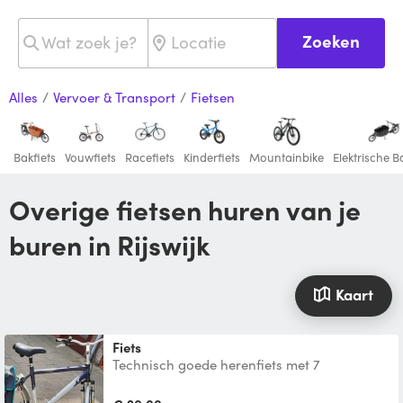
Zoeken
Alles
/
Vervoer & Transport
/
Fietsen
Bakfiets
Vouwfiets
Racefiets
Kinderfiets
Mountainbike
Elektrische B
Overige fietsen huren van je
buren in Rijswijk
Kaart
Fiets
Technisch goede herenfiets met 7
versnellingen voor man rond 170cm tot
185cm