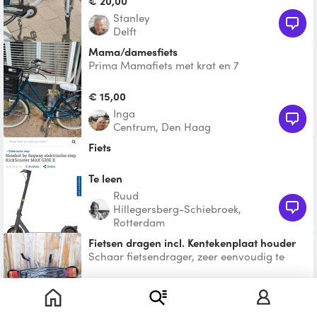
€ 20,00
Stanley
Delft
Mama/damesfiets
Prima Mamafiets met krat en 7
versnellingen - kan ook met kindersitje
€ 15,00
Inga
Centrum, Den Haag
fiets
Te leen
Ruud
Hillegersberg-Schiebroek,
Rotterdam
Fietsen dragen incl. Kentekenplaat houder
Schaar fietsendrager, zeer eenvoudig te
plaatsen. Incl. verlichting en
nummerplaathouder.
€ 5,00
George