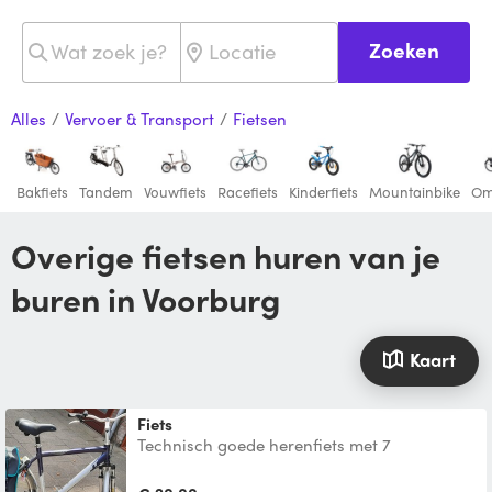
Zoeken
Alles
/
Vervoer & Transport
/
Fietsen
Bakfiets
Tandem
Vouwfiets
Racefiets
Kinderfiets
Mountainbike
Om
Overige fietsen huren van je
buren in Voorburg
Kaart
Fiets
Technisch goede herenfiets met 7
versnellingen voor man rond 170cm tot
185cm