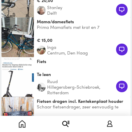
€ 20,00
Stanley
Delft
Mama/damesfiets
Prima Mamafiets met krat en 7
versnellingen - kan ook met kindersitje
€ 15,00
Inga
Centrum, Den Haag
fiets
Te leen
Ruud
Hillegersberg-Schiebroek,
Rotterdam
Fietsen dragen incl. Kentekenplaat houder
Schaar fietsendrager, zeer eenvoudig te
plaatsen. Incl. verlichting en
nummerplaathouder.
€ 5,00
George