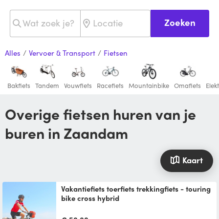
Zoeken
Alles
/
Vervoer & Transport
/
Fietsen
Bakfiets
Tandem
Vouwfiets
Racefiets
Mountainbike
Omafiets
Elek
Overige fietsen huren van je
buren in Zaandam
Kaart
Vakantiefiets toerfiets trekkingfiets - touring
bike cross hybrid
Superlichte en luxe Gazelle toerfiets. Voor
fietsers van 171 - 177. Met bergverzet en