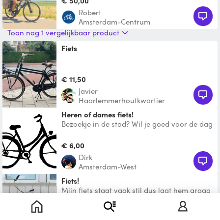
€ 50,00
exclusieve gro
robert
Amsterdam-Centrum
Toon nog 1 vergelijkbaar product
Fiets
€ 11,50
Javier
Haarlemmerhoutkwartier
Heren of dames fiets!
Bezoekje in de stad? Wil je goed voor de dag
komen als -de host die ook overal aan
gedacht heeft-
€ 6,00
Dirk
Amsterdam-West
Fiets!
Mijn fiets staat vaak stil dus laat hem graag
van dienst zijn! Hij oogt simpel maar je
vliegt over d
€ 10,00