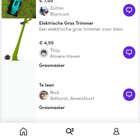
€ 7,00
Zoltan
Blaricum
Elektrische Gras Trimmer
Een elektrische gras trimmer voor klein
onderhoud aan je gezon of om het
onderkruid in bedwang te ho
€ 4,50
Thijs
Almere Haven
grasmaaier
Te leen
Nick
Vathorst, Amersfoort
grasmaaier
Te leen
David