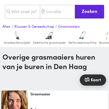
Zoeken
Alles
/
Klussen & Gereedschap
/
Grasmaaiers
Graskantensnijder
Elektrische grasmaaier
Verticuteermachine
Bosma
Overige grasmaaiers huren
van je buren in Den Haag
Kaart
Grasmaaier