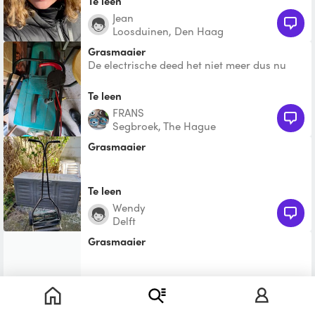
Te leen
Jean
Loosduinen, Den Haag
grasmaaier
De electrische deed het niet meer dus nu
heb ik een gewone grasmaaier
Te leen
FRANS
Segbroek, The Hague
Grasmaaier
Te leen
Wendy
Delft
grasmaaier
€ 3,00
Coen