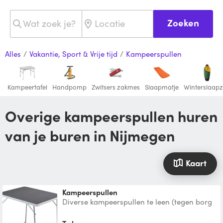
Zoeken
Alles
/
Vakantie, Sport & Vrije tijd
/
Kampeerspullen
Kampeertafel
Handpomp
Zwitsers zakmes
Slaapmatje
Winterslaap
Overige kampeerspullen huren
van je buren in Nijmegen
Kaart
Kampeerspullen
Diverse kampeerspullen te leen (tegen borg
van 50 euro): tafeltje + net, 2 tentorganizers,
plaid, ga