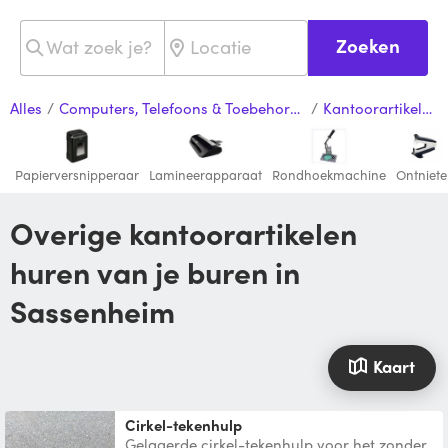
Zoeken
Alles
/
Computers, Telefoons & Toebehoren
/
Kantoorartikelen
Papierversnipperaar
Lamineerapparaat
Rondhoekmachine
Ontniete
Overige kantoorartikelen
huren van je buren in
Sassenheim
Kaart
cirkel-tekenhulp
Gelagerde cirkel-tekenhulp voor het zonder