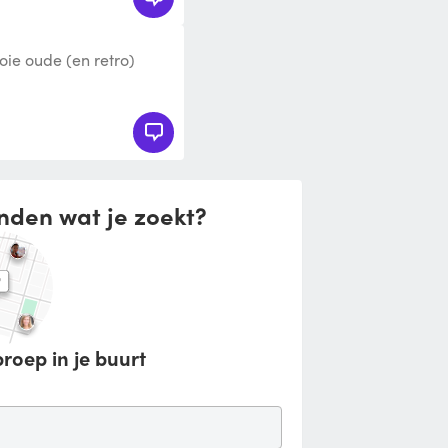
ie oude (en retro)
ct voor een bruiloft,
nden wat je zoekt?
roep in je buurt