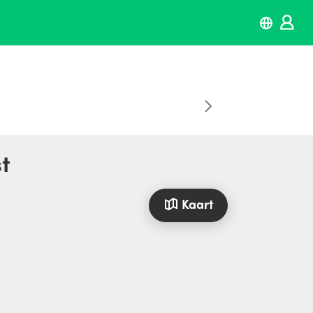
st
Kaart