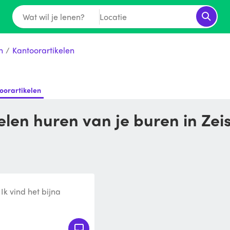
Wat wil je lenen?
Locatie
n
/
Kantoorartikelen
oorartikelen
elen huren van je buren in Zei
 Ik vind het bijna
er hoef te gebruiken.