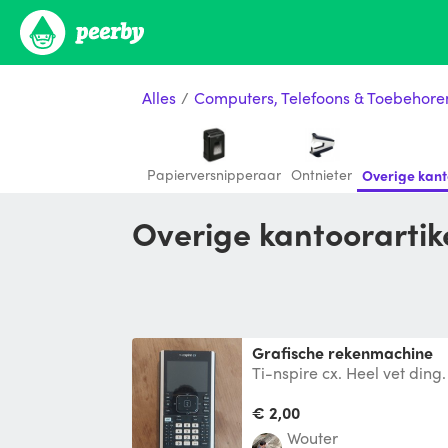
Alles
/
Computers, Telefoons & Toebehore
Papierversnipperaar
Ontnieter
Overige kant
Overige kantoorartik
Grafische rekenmachine
Ti-nspire cx. Heel vet ding.
jammer dat ik hem niet me
Statis
€ 2,00
Wouter