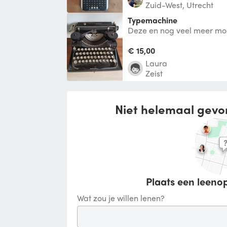
Zuid-West, Utrecht
Typemachine
Deze en nog veel meer moo
typemachines te huur. Perfe
eveneme
€ 15,00
Laura
Zeist
Niet helemaal gevo
Plaats een leenop
Wat zou je willen lenen?