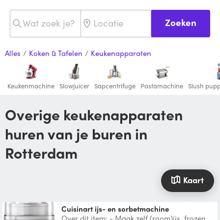
Zoeken
Alles
/
Koken & Tafelen
/
Keukenapparaten
Keukenmachine
Slowjuicer
Sapcentrifuge
Pastamachine
Slush pup
Overige keukenapparaten
huren van je buren in
Rotterdam
Kaart
Cuisinart ijs- en sorbetmachine
Over dit item: - Maak zelf (room)ijs, frozen