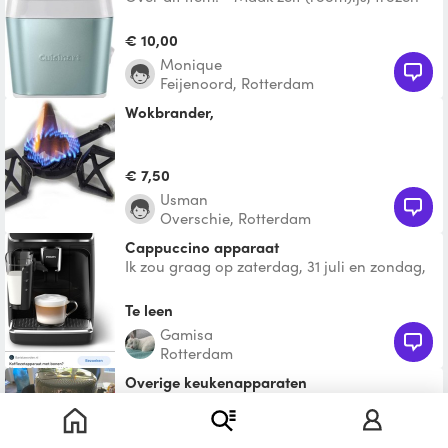
yoghurt, sorbetijs of bevroren vruchten in
slechts 25 m
€ 10,00
Monique
Feijenoord, Rotterdam
Wokbrander,
€ 7,50
usman
Overschie, Rotterdam
Cappuccino apparaat
Ik zou graag op zaterdag, 31 juli en zondag,
1 aug cappuccino apparaat willen lenen
Te leen
Gamisa
Rotterdam
Overige keukenapparaten
Heb er 1 die ik niet gebruik. Als ie je bevalt
kun je m overnemen!?
Te leen