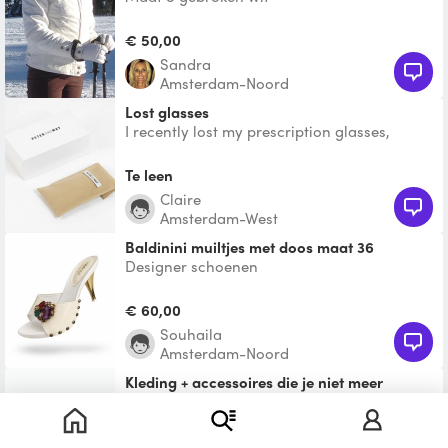
€ 50,00
Sandra
Amsterdam-Noord
Lost glasses
I recently lost my prescription glasses,
round shape metal frame in golden color. It
was inside a so
Te leen
Claire
Amsterdam-West
Baldinini muiltjes met doos maat 36
Designer schoenen
€ 60,00
Souhaila
Amsterdam-Noord
Kleding + accessoires die je niet meer
draagt!
Te leen