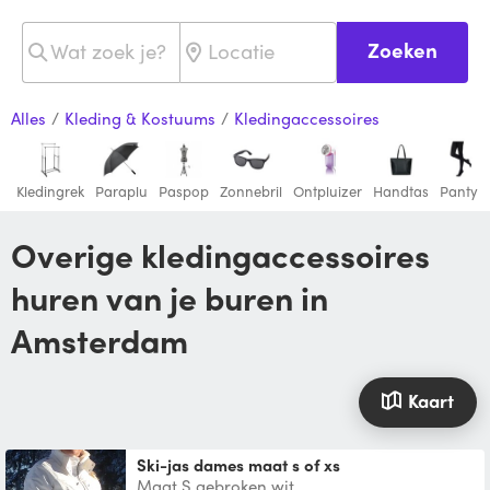
Zoeken
Alles
/
Kleding & Kostuums
/
Kledingaccessoires
Kledingrek
Paraplu
Paspop
Zonnebril
Ontpluizer
Handtas
Panty
Overige kledingaccessoires
huren van je buren in
Amsterdam
Kaart
Ski-jas dames maat s of xs
Maat S gebroken wit