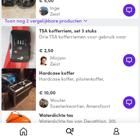
€ 5,00
Inge
Zeist
Toon nog 2 vergelijkbare producten
TSA kofferriem, set 3 stuks
Drie TSA kofferriemen voor gebruik naar
USA zeker aan te raden.
€ 2,50
Mirjam
Zeist
Hardcase koffer
Hardcase koffer, pilotenkoffer,
gereedschapskoffer of ook wel beautycase
genoemd. Geschikt om mee te
€ 10,00
Wouter
Soesterkwartier, Amersfoort
Waterdichte tas
Waterdichte tas van Decathlon. 30L
€ 0,50