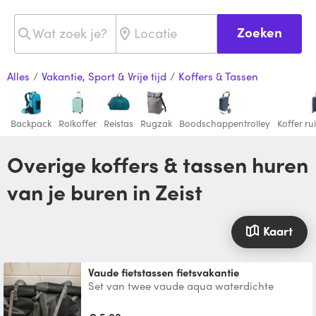
Zoeken
Alles
/
Vakantie, Sport & Vrije tijd
/
Koffers & Tassen
Backpack
Rolkoffer
Reistas
Rugzak
Boodschappentrolley
Koffer r
Overige koffers & tassen huren
van je buren in Zeist
Kaart
Vaude fietstassen fietsvakantie
Set van twee vaude aqua waterdichte
fietstassen. Samen in totaal 48l inhoud.
Handig kliksysteem waar