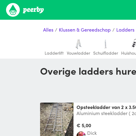
Alles
/
Klussen & Gereedschap
/
Ladders
Ladderlift
Vouwladder
Schuifladder
Huisho
Overige ladders hur
Opsteekladder van 2 x 3.
Aluminium steekladder ( 2de
elke gewenste lengte uit t
€ 5,00
Dick