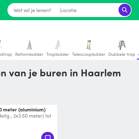
Wat wil je lenen?
Locatie
udtrap
Reformladder
Trapladder
Telescoopladder
Dubbele trap
en van je buren in Haarlem
50 meter (aluminium)
lig , 2x3.50 meter) tot
e schuiven ( max. 6 met