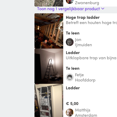
Zwanenburg
Toon nog 1 vergelijkbaar product
hoge trap ladder
Betreft een houten hoge tra
Heb evt ook een ladder van
Te leen
Jan
IJmuiden
Ladder
Uitklapbare trap van bijna
Te leen
Fetje
Hoofddorp
Ladder
€ 5,00
Matthijs
Amsterdam