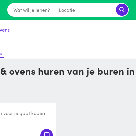
Wat wil je lenen?
Locatie
vens
ns
 & ovens huren van je buren in
n voor je gaat kopen