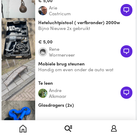
€ 5,00
Arie
Castricum
Heteluchtpistool ( verfbrander) 2000w
Bijna Nieuwe 2x gebruikt
€ 5,00
Rene
Wormerveer
Mobiele brug steunen
Handig om even onder de auto wat
werkzaamheden te doen. Olie verversen of
iets dergelijks. Zijn enor
Te leen
Andre
Alkmaar
Glasdragers (2x)
€ 5,00
Niels