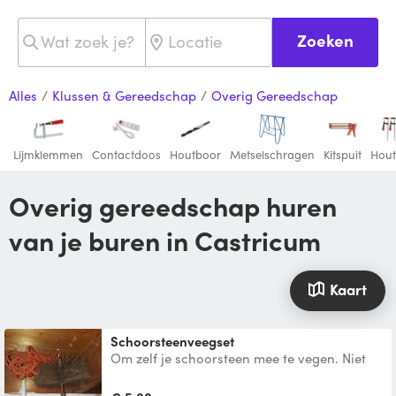
Zoeken
Alles
/
Klussen & Gereedschap
/
Overig Gereedschap
Lijmklemmen
Contactdoos
Houtboor
Metselschragen
Kitspuit
Hout
Overig gereedschap huren
van je buren in Castricum
Kaart
Schoorsteenveegset
Om zelf je schoorsteen mee te vegen. Niet
geschikt voor meerdere etages.