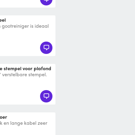
eel
ootreiniger is ideaal
maken en reinigen van
re stempel voor plafond
/ verstelbare stempel.
 plafondplaten of
noer
k en lange kabel zeer
t hem niet steeds te