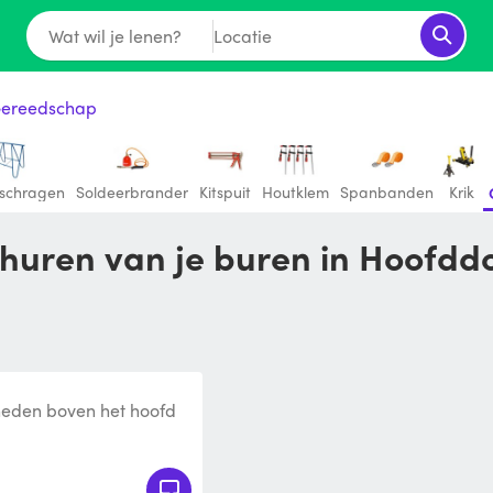
Wat wil je lenen?
Locatie
Gereedschap
lschragen
Soldeerbrander
Kitspuit
Houtklem
Spanbanden
Krik
 huren van je buren in Hoofdd
heden boven het hoofd
t Max 290 cm , 2 stuks