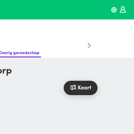
Overig gereedschap
orp
Kaart