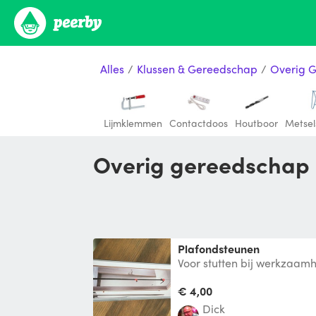
Alles
/
Klussen & Gereedschap
/
Overig 
Lijmklemmen
Contactdoos
Houtboor
Metse
Overig gereedschap
Plafondsteunen
Voor stutten bij werkzaam
in droog- en binnenbouw to
€ 4,00
Dick