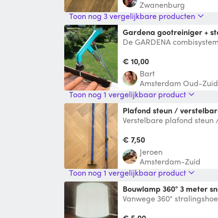
Zwanenburg
Toon nog 3 vergelijkbare producten
Gardena gootreiniger + st
De GARDENA combisystem g
voor het gemakkelijk leeg
dakgote
€ 10,00
Bart
Amsterdam Oud-Zuid
Toon nog 1 vergelijkbaar product
Plafond steun / verstelba
Verstelbare plafond steun 
Ideaal voor het plaats van
omhoog
€ 7,50
Jeroen
Amsterdam-Zuid
Toon nog 1 vergelijkbaar product
Bouwlamp 360° 3 meter s
Vanwege 360° stralingshoe
handig met klussen je hoef
verpla
€ 5,00