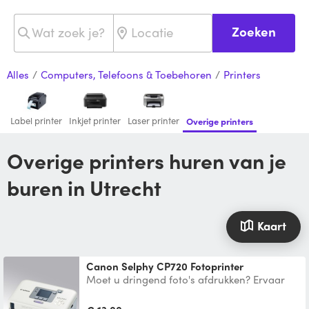
Zoeken
Alles
/
Computers, Telefoons & Toebehoren
/
Printers
Label printer
Inkjet printer
Laser printer
Overige printers
Overige printers huren van je
buren in Utrecht
Kaart
Canon Selphy CP720 Fotoprinter
Moet u dringend foto's afdrukken? Ervaar
het plezier van het afdrukken van uw eigen
foto's met de u