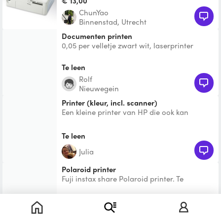
€ 13,00
ChunYao
Binnenstad, Utrecht
Documenten printen
0,05 per velletje zwart wit, laserprinter
Te leen
Rolf
Nieuwegein
Printer (kleur, incl. scanner)
Een kleine printer van HP die ook kan
scannen
Te leen
Julia
Polaroid printer
Fuji instax share Polaroid printer. Te
gebruiken met de fuji instax mini foto’s (te
koop bij bijvoor
€ 10,00
Alana