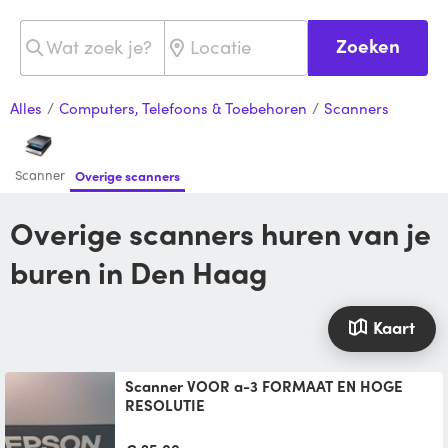
Zoeken
Alles
/
Computers, Telefoons & Toebehoren
/
Scanners
Scanner
Overige scanners
Overige scanners huren van je
buren in Den Haag
Kaart
scanner VOOR a-3 FORMAAT EN HOGE
RESOLUTIE
MERK & TYPE: EPSON EXPRESSION 10.000
XL. MODEL J18A. DE SCANNER IS GESCHIKT