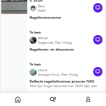
€ 25,00
VOOR A-3 FORMAAT EN VOOR
Rein
Delft
Negatievenscanner
Te leen
Alfred
Segbroek, Den Haag
Negatieven- en diascanner
Te leen
Laura
Haagse Hout, Den Haag
Reflecta negatiefscanner proscan 7200
Met zijn hoge resolutie van 3600 dpi, een
hoge dichtheidsomvang van 3,8 Dmax en
een uiterst snelle s
€ 10,00
Mark