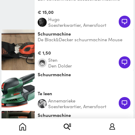
€ 15,00
Hugo
Soesterkwartier, Amersfoort
schuurmachine
De Black&Decker schuurmachine Mouse
ka2000-qs heeft een compact design met 3
rubberen grijpzones. De
€ 1,50
Sten
Den Dolder
schuurmachine
Te leen
Annemarieke
Soesterkwartier, Amersfoort
Schuurmachine
Mini schuurmachine Bosch psm80a
€ 5,00