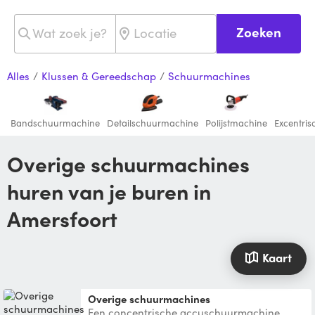
Zoeken
Alles
/
Klussen & Gereedschap
/
Schuurmachines
Bandschuurmachine
Detailschuurmachine
Polijstmachine
Excentri
Overige schuurmachines
huren van je buren in
Amersfoort
Kaart
Overige schuurmachines
Een concentrische accuschuurmachine