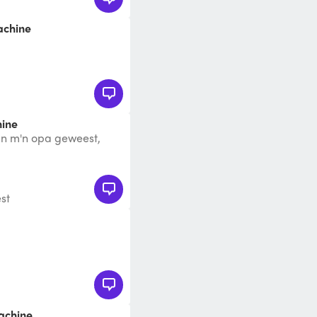
achine./
hine
an m'n opa geweest,
st
achine