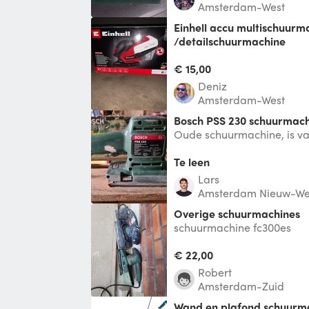
Amsterdam-West
Einhell accu multischuurmachine
/detailschuurmachine
Einhell multi accu schuurm
detailschuurmachine
€ 15,00
Deniz
Amsterdam-West
Bosch PSS 230 schuurmac
Oude schuurmachine, is v
maar schuurt nog steeds.
Te leen
Lars
Amsterdam Nieuw-We
Overige schuurmachines
schuurmachine fc300es
€ 22,00
Robert
Amsterdam-Zuid
Wand en plafond schuurm