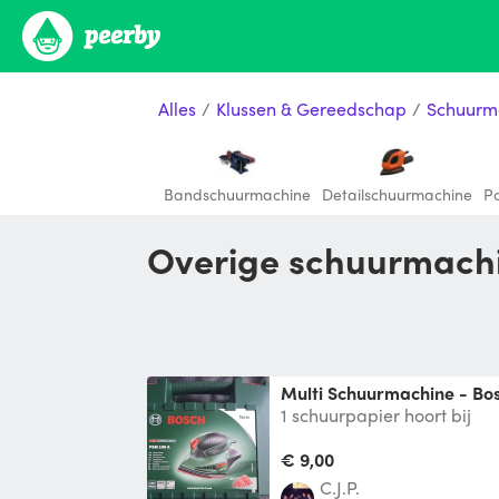
Alles
/
Klussen & Gereedschap
/
Schuurm
Bandschuurmachine
Detailschuurmachine
Po
Overige schuurmach
Multi Schuurmachine - B
1 schuurpapier hoort bij
€ 9,00
C.J.P.