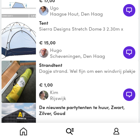
€ 17,00
Ugo
Haagse Hout, Den Haag
Tent
Sierra Designs Stretch Dome 3 2.30m x
2.10m x 1.20m hoog
€ 15,00
Hugo
Scheveningen, Den Haag
Strandtent
Dagje strand. Wel fijn om een windvrij plekje
en wat schaduw te creëren. Kan met deze
strandtent.
€ 1,00
Kim
Rijswijk
De nieuwste partytenten te huur, Zwart,
Zilver, Goud
luxe opblaasbare party tent, maak van je
tuin een exclusieve vip club
€ 239,00
air