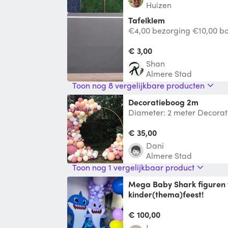
Huizen
Tafelklem
€4,00 bezorging €10,00 b
€ 3,00
Shan
Almere Stad
Toon nog 8 vergelijkbare producten
Decoratieboog 2m
Diameter: 2 meter Decorat
Voor bruiloften, feesten etc
Ma
€ 35,00
Dani
Almere Stad
Toon nog 1 vergelijkbaar product
Mega Baby Shark figuren voor
kinder(thema)feest!
Dé blikvanger voor elk kin
een unieke decoratie voor
€ 100,00
J