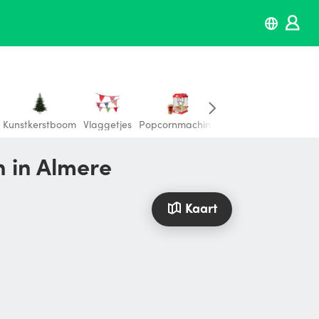
Kunstkerstboom
Vlaggetjes
Popcornmachine
Overige versiering 
n in Almere
Kaart