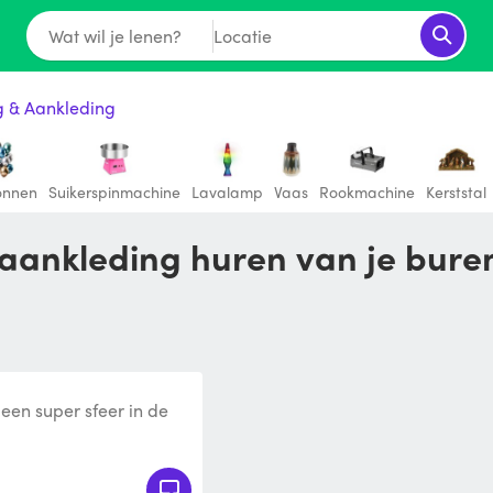
Wat wil je lenen?
Locatie
g & Aankleding
onnen
Suikerspinmachine
Lavalamp
Vaas
Rookmachine
Kerststal
& aankleding huren van je bure
een super sfeer in de
een tuinfeest.