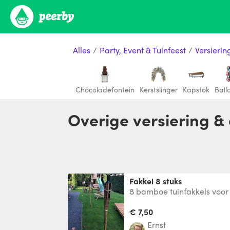
Alles
/
Party, Event & Tuinfeest
/
Versierin
Chocoladefontein
Kerstslinger
Kapstok
Ball
Overige versiering 
Fakkel 8 stuks
8 bamboe tuinfakkels voor 
tuin voor een bijvoorbeeld 
€ 7,50
Ernst