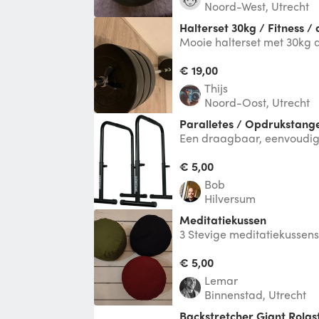
Noord-West, Utrecht
Halterset 30kg / Fitness 
Mooie halterset met 30kg 
plus stang). Ideaal voor thu
€ 19,00
Thijs
Noord-Oost, Utrecht
Paralletes / Opdrukstang
Een draagbaar, eenvoudig
waarmee het hele lichaam
Set van 2
€ 5,00
Bob
Hilversum
Meditatiekussen
3 Stevige meditatiekussens.
kunnen we overeenkomen
€ 5,00
Lemar
Binnenstad, Utrecht
Backstretcher Giant Rolastretcher bestijden van