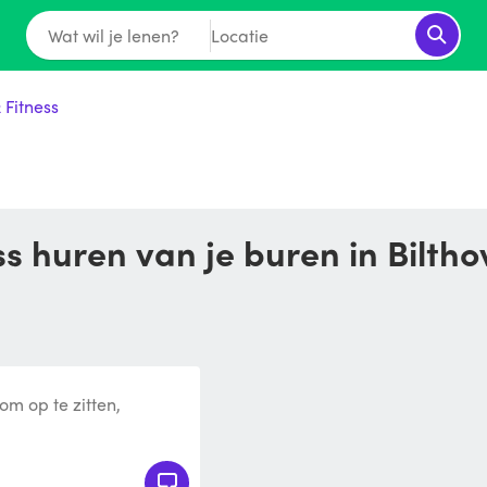
Wat wil je lenen?
Locatie
 Fitness
ess huren van je buren in Bilth
om op te zitten,
u. Dit is beter voor je