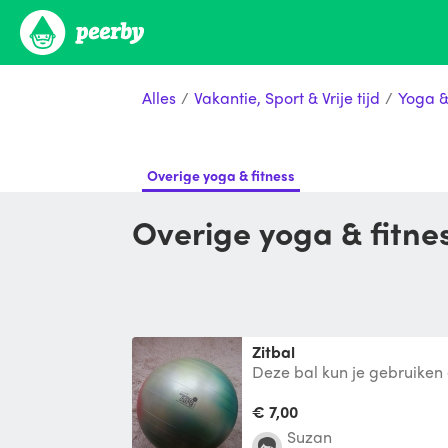
Alles
/
Vakantie, Sport & Vrije tijd
/
Yoga &
Overige yoga & fitness
Overige yoga & fitn
Zitbal
Deze bal kun je gebruiken 
bijvoorbeeld achter je burea
gezon
€ 7,00
Suzan