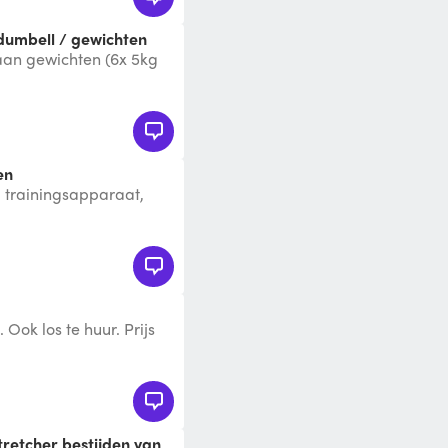
/ dumbell / gewichten
aan gewichten (6x 5kg
is fitness
en
 trainingsapparaat,
 getraind kan worden.
 Ook los te huur. Prijs