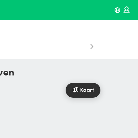
oven
Kaart