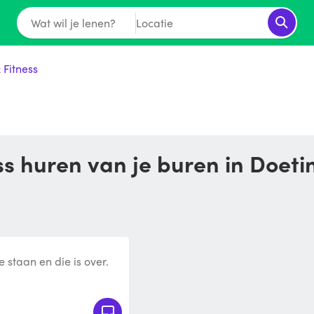
Wat wil je lenen?
Locatie
 Fitness
ess huren van je buren in Doet
 staan en die is over.
en ophalen. 0642995556