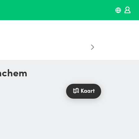
inchem
Kaart