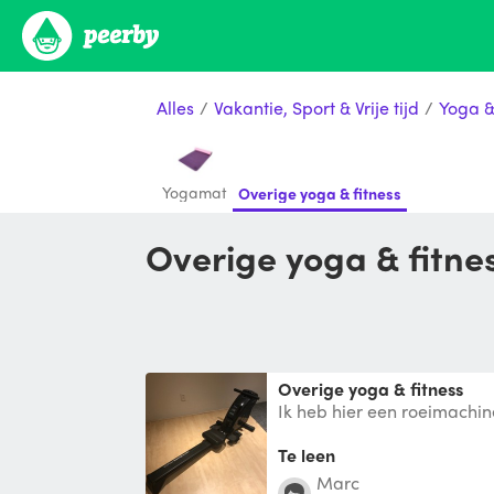
Alles
/
Vakantie, Sport & Vrije tijd
/
Yoga &
Yogamat
Overige yoga & fitness
Overige yoga & fitn
Overige yoga & fitness
Ik heb hier een roeimachine
Voor €20 mag je hem kom
Gr M
Te leen
Marc