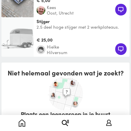
€ 5,00
Kees
Oost, Utrecht
Stijger
2.5 deel hoge stijger met 2 werkplateaus.
€ 25,00
Hielke
Hilversum
Niet helemaal gevonden wat je zoekt?
Plaats een leenoproep in je buurt
Wat zou je willen lenen?