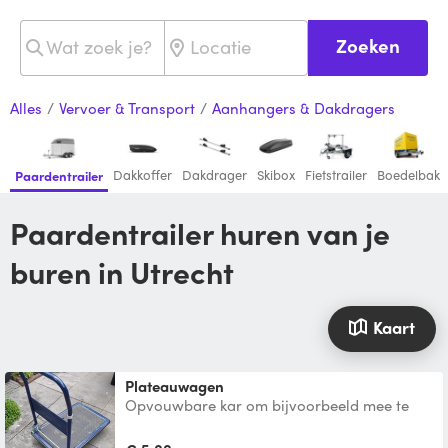
Zoeken
Alles
/
Vervoer & Transport
/
Aanhangers & Dakdragers
Dakkoffer
Dakdrager
Skibox
Fietstrailer
Boedelbak
Paardentrailer
Paardentrailer huren van je
buren in Utrecht
Kaart
Plateauwagen
Opvouwbare kar om bijvoorbeeld mee te
verhuizen