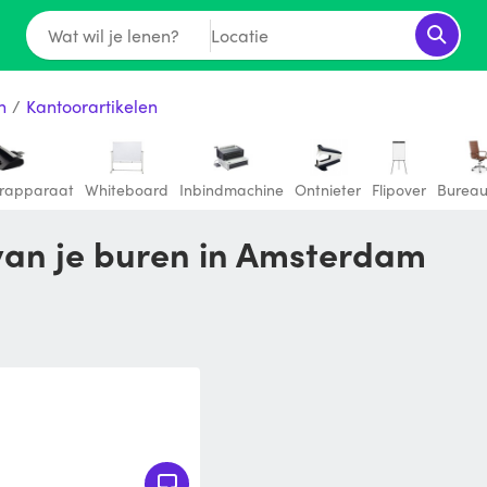
Wat wil je lenen?
Locatie
n
/
Kantoorartikelen
rapparaat
Whiteboard
Inbindmachine
Ontnieter
Flipover
Bureau
 van je buren in Amsterdam