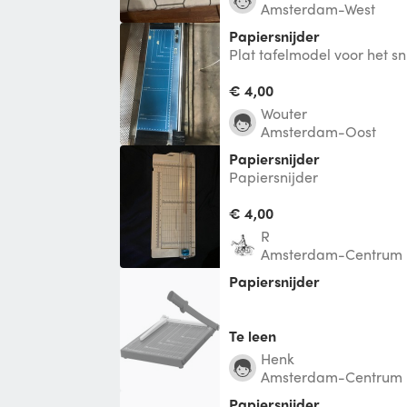
Amsterdam-West
Papiersnijder
Plat tafelmodel voor het s
karton tot 350gr en foto's 
€ 4,00
Wouter
Amsterdam-Oost
Papiersnijder
Papiersnijder
€ 4,00
R
Amsterdam-Centrum
Papiersnijder
Te leen
Henk
Amsterdam-Centrum
Papiersnijder