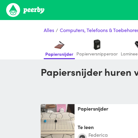
Alles
/
Computers, Telefoons & Toebehore
Papierversnipperaar
Laminee
Papiersnijder
Papiersnijder huren
Papiersnijder
Te leen
Federica