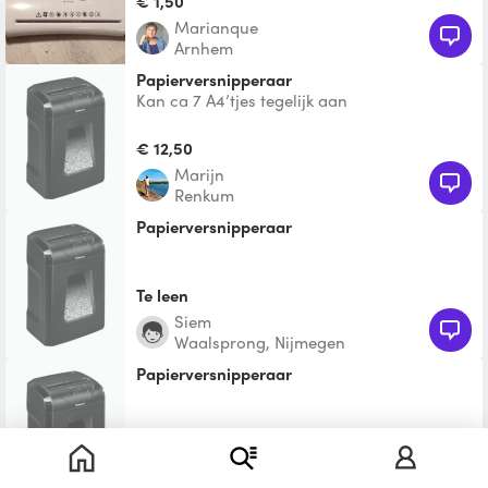
€ 1,50
Marianque
Arnhem
Papierversnipperaar
Kan ca 7 A4’tjes tegelijk aan
€ 12,50
Marijn
Renkum
Papierversnipperaar
Te leen
Siem
Waalsprong, Nijmegen
Papierversnipperaar
Te leen
Cecile