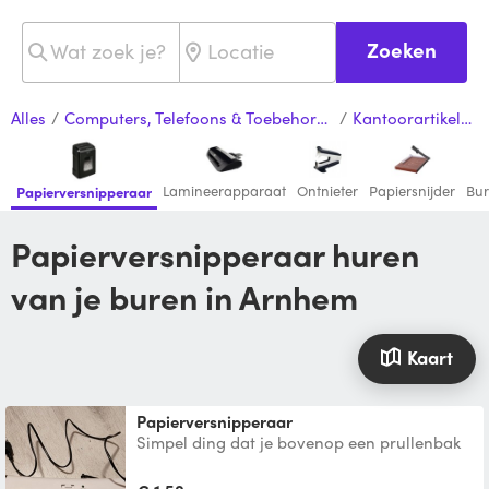
Zoeken
Alles
/
Computers, Telefoons & Toebehoren
/
Kantoorartikelen
Lamineerapparaat
Ontnieter
Papiersnijder
Bur
Papierversnipperaar
Papierversnipperaar huren
van je buren in Arnhem
Kaart
Papierversnipperaar
Simpel ding dat je bovenop een prullenbak
of emmer plaatst.