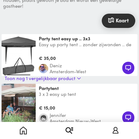
houden, plaats gewoon je bod en wordt een geweldige
gastheer!
Kaart
Party tent easy up .. 3x3
Easy up party tent .. zonder zijwanden .. de
tent is 3x3 meter . Makkelijk in 1/2 min op te
zetten .
€ 35,00
Deniz
Amsterdam-West
Toon nog 1 vergelijkbaar product
Partytent
3 x 3 easy up tent
€ 15,00
Jennifer
Amsterdam Nieuw-West
Toon nog 1 vergelijkbaar product
2 Partytent