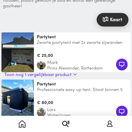
houden, plaats gewoon je bod en wordt een geweldige
gastheer!
Kaart
Partytent
Zwarte partytent met 2x zwarte zijwanden
en 1x sponsor zijwand, afmetingen 4 x 4 m
€ 25,00
Mark
Prins Alexander, Rotterdam
Toon nog 1 vergelijkbaar product
Partytent
Professionele easy up tent. Staat binnen 5
minuten met 2 personen Inclusief 4
zijwanden: 1x wand
€ 80,00
Lars
Wateringen
partytent met 2 optionele zijwanden
Partytent met twee optionele zijwanden. 3m