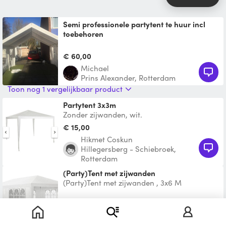
Semi professionele partytent te huur incl
toebehoren
3x6 meter Partytent met alle toebehoren
Vraag naar de mogelijkheden
€ 60,00
Michael
Prins Alexander, Rotterdam
Toon nog 1 vergelijkbaar product
Partytent 3x3m
Zonder zijwanden, wit.
€ 15,00
Hikmet Coskun
Hillegersberg - Schiebroek,
Rotterdam
(Party)Tent met zijwanden
(Party)Tent met zijwanden , 3x6 M
€ 50,00
Isabel