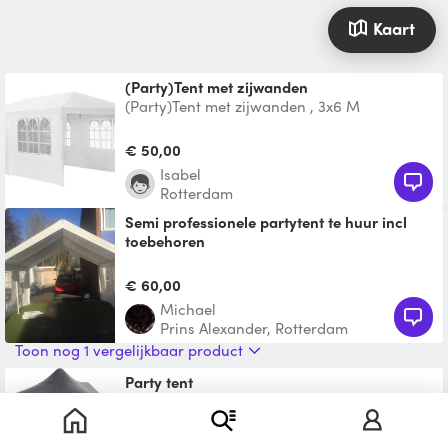
Kaart
(Party)Tent met zijwanden
(Party)Tent met zijwanden , 3x6 M
€ 50,00
Isabel
Rotterdam
Semi professionele partytent te huur incl
toebehoren
3x6 meter Partytent met alle toebehoren
Vraag naar de mogelijkheden
€ 60,00
Michael
Prins Alexander, Rotterdam
Toon nog 1 vergelijkbaar product
Party tent
Easy Up Partytent 3x6m Ruime overkapping
voor elk weer. Perfect voor tuinfeesten,
bbq's of buurtbor
€ 70,00