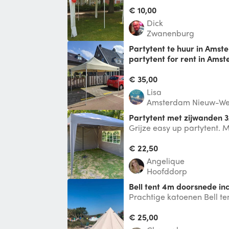
zijwanden,
€ 10,00
Dick
Zwanenburg
Partytent te huur in Amsterdam west 3x3 /
partytent for rent in Ams
Lelylaan
Partytent te huur 3x3 in A
€ 35,00
for RENT/ tent te huur ✅Ee
Lisa
Amsterdam Nieuw-We
Partytent met zijwanden 
Grijze easy up partytent. 
staat in 10 minuten. Het doe
€ 22,50
Angelique
Hoofddorp
Bell tent 4m doorsnede in
Prachtige katoenen Bell te
op te zetten! Incl. Binnen
€ 25,00