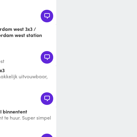
terdam west station
msterdam west lelylaan✅
rste dag 35,- Extra da
st
3x3
Makkelijk uitvouwbaar,
k blijft erop. Met 2 zi
cl binnentent
nt te huur. Super simpel
tent met muggengaas. In