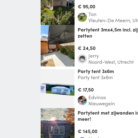
Professionele partytent vo
sterk kruislings geweven do
€ 95,00
Ton
Vleuten-De Meern, Ut
Partytent 3mx4,5m incl. zijwand - snel op te
zetten
Mooie en snel op te zetten 
zwart, inclusief zijwanden!
€ 24,50
Jerry
Noord-West, Utrecht
Party tent 3x6m
Party tent 3x6m
€ 17,50
Edvinas
Nieuwegein
Partytent met zijwanden incl sta tafels, boxen en
meer!
Onze partytent van 3x6 met
voorzien van UPF 50+ besc
€ 145,00
van scha