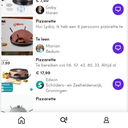
€ 7,50
Gaby
Haren
Pizzarette
Hoi Lydia, ik heb een 6 persoons pizarette te
leen voor je.
Te leen
Marian
Bedum
Pizzarette
Te bereiken via 06. 57. 43. 85. 33. Altijd al
eens de echte pizzabakker in jezelf willen
€ 17,99
ontdekken?
Edwin
Schilders- en Zeeheldenwijk,
Groningen
Pizzarette
Te leen
Marloes