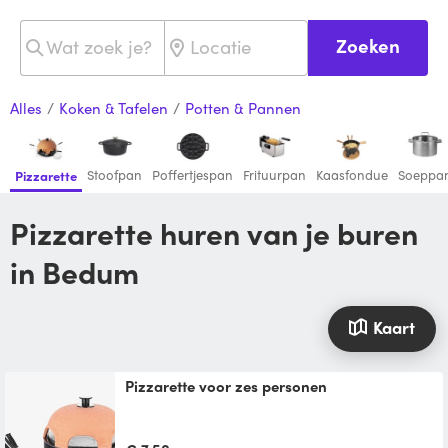
Zoeken
Alles
/
Koken & Tafelen
/
Potten & Pannen
Stoofpan
Poffertjespan
Frituurpan
Kaasfondue
Soeppa
Pizzarette
Pizzarette huren van je buren
in Bedum
Kaart
Pizzarette voor zes personen