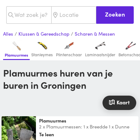
Zoeken
Alles
/
Klussen & Gereedschap
/
Scharen & Messen
Stanleymes
Plintenschaar
Laminaatsnijder
Betonscha
Plamuurmes
Plamuurmes huren van je
buren in Groningen
Kaart
Plamuurmes
2 x Plamuurmessen: 1 x Breedde 1 x Dunne
Te leen