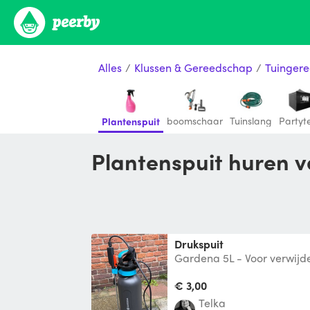
Alles
/
Klussen & Gereedschap
/
Tuinger
boomschaar
Tuinslang
Partyt
Plantenspuit
Plantenspuit huren v
Drukspuit
Gardena 5L - Voor verwijd
€ 3,00
Telka