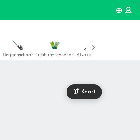
Heggenschaar
Tuinhandschoenen
Afvalgrijper
tegelzaagmachin
Kaart